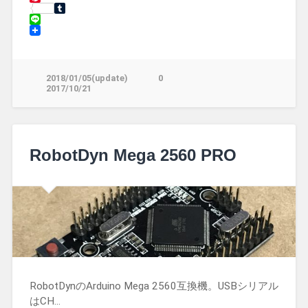
Pinterest
Tumblr
Line
2018/01/05(update)
0
2017/10/21
RobotDyn Mega 2560 PRO
RobotDynのArduino Mega 2560互換機。USBシリアル
はCH…