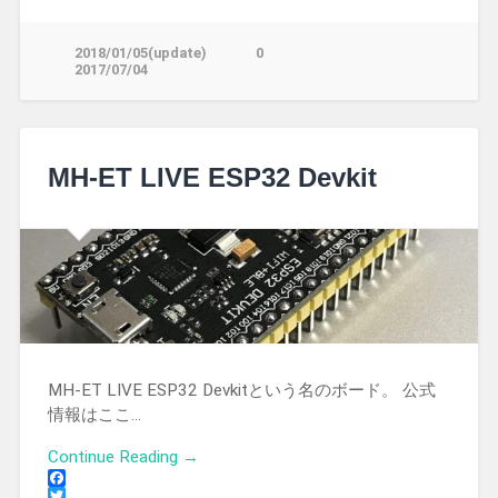
2018/01/05(update)
0
2017/07/04
MH-ET LIVE ESP32 Devkit
MH-ET LIVE ESP32 Devkitという名のボード。 公式
情報はここ…
Continue Reading →
Facebook