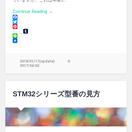
Continue Reading →
Facebook
Twitter
Pinterest
Tumblr
Line
2018/01/17(update)
0
2017/04/02
STM32シリーズ型番の見方