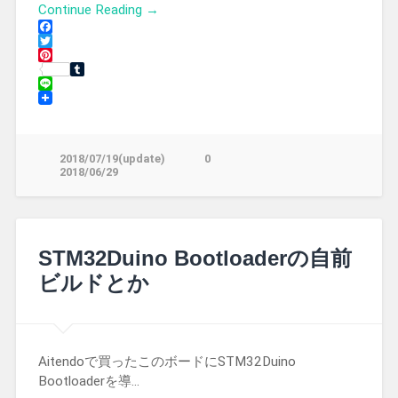
Continue Reading →
Facebook
Twitter
Pinterest
Tumblr
Line
2018/07/19(update)
0
2018/06/29
STM32Duino Bootloaderの自前
ビルドとか
Aitendoで買ったこのボードにSTM32Duino
Bootloaderを導…