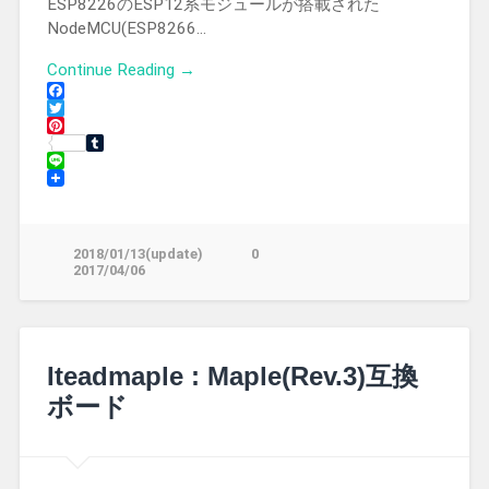
ESP8226のESP12系モジュールが搭載された
NodeMCU(ESP8266…
Continue Reading →
Facebook
Twitter
Pinterest
Tumblr
Line
2018/01/13(update)
0
2017/04/06
Iteadmaple : Maple(Rev.3)互換
ボード