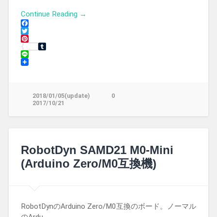
Continue Reading →
Facebook
Twitter
Pinterest
Tumblr
Line
2018/01/05(update)
0
2017/10/21
RobotDyn SAMD21 M0-Mini
(Arduino Zero/M0互換機)
RobotDynのArduino Zero/M0互換のボード。ノーマル
のArdu…