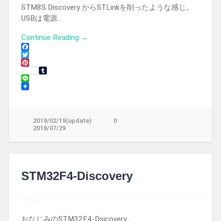
STM8S Discovery からSTLinkを削ったような感じ。
USBは電源…
Continue Reading →
Facebook
Twitter
Pinterest
Tumblr
Line
2019/02/19(update)
0
2018/07/29
STM32F4-Discovery
おなじみのSTM32F4-Dsicovery。