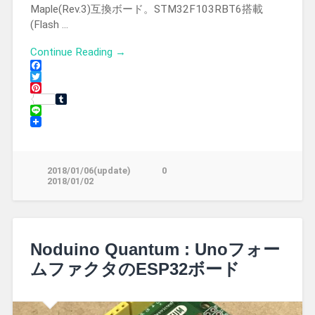
Maple(Rev.3)互換ボード。STM32F103RBT6搭載
(Flash …
Continue Reading →
Facebook
Twitter
Pinterest
Tumblr
Line
2018/01/06(update)
0
2018/01/02
Noduino Quantum : Unoフォー
ムファクタのESP32ボード