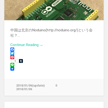
中国は北京のNoduino(http://noduino.org/)という会
社？…
Continue Reading →
Facebook
Twitter
Pinterest
0
Tumblr
Line
2018/01/06(update)
0
2018/01/06