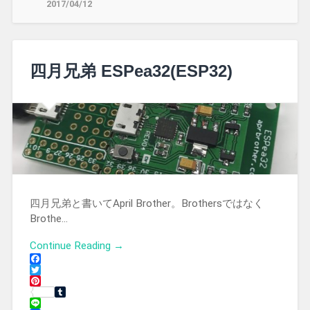
2017/04/12
四月兄弟 ESPea32(ESP32)
四月兄弟と書いてApril Brother。Brothersではなく
Brothe…
Continue Reading →
Facebook
Twitter
Pinterest
Tumblr