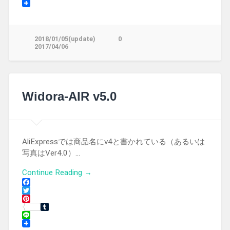
Line
2018/01/05(update)
0
2017/04/06
Widora-AIR v5.0
AliExpressでは商品名にv4と書かれている（あるいは
写真はVer4.0）…
Continue Reading →
Facebook
Twitter
Pinterest
Tumblr
Line