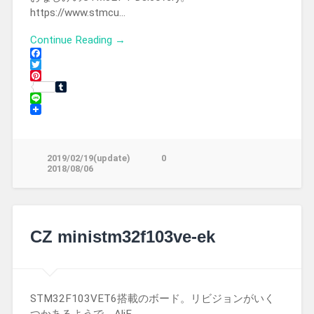
https://www.stmcu…
Continue Reading →
Facebook
Twitter
Pinterest
Tumblr
Line
2019/02/19(update)
0
2018/08/06
CZ ministm32f103ve-ek
STM32F103VET6搭載のボード。リビジョンがいく
つかあるようで、AliE…