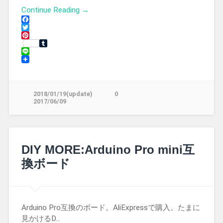
Continue Reading →
Facebook
Twitter
Pinterest
Tumblr
Line
2018/01/19(update)
0
2017/06/09
DIY MORE:Arduino Pro mini互
換ボード
Arduino Pro互換のボード。AliExpressで購入。たまに
見かけるD…