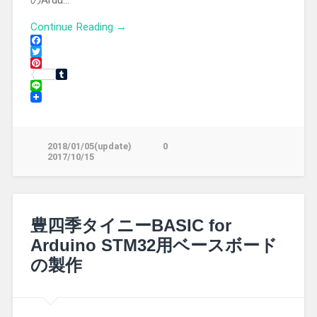
Continue Reading →
Facebook
Twitter
Pinterest
Tumblr
Line
2018/01/05(update)
0
2017/10/15
豊四季タイニーBASIC for
Arduino STM32用ベースボード
の製作