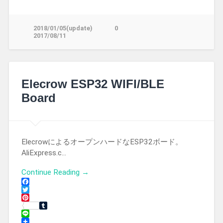
2018/01/05(update)
0
2017/08/11
Elecrow ESP32 WIFI/BLE
Board
ElecrowによるオープンハードなESP32ボード。
AliExpress.c…
Continue Reading →
Facebook
Twitter
Pinterest
Tumblr
Line