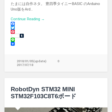
たまには自作ネタ。 豊四季タイニーBASIC のArduino
Uno版をArd…
Continue Reading →
Facebook
Twitter
Pinterest
Tumblr
Line
2018/01/05(update)
0
2017/07/18
RobotDyn STM32 MINI
STM32F103C8T6ボード