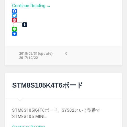
Continue Reading →
Facebook
Twitter
Pinterest
Tumblr
Line
2018/05/31(update)
0
2017/10/22
STM8S105K4T6ボード
STM8S105K4T6ボード。SYS02という型番で
STM8S105 MINI…