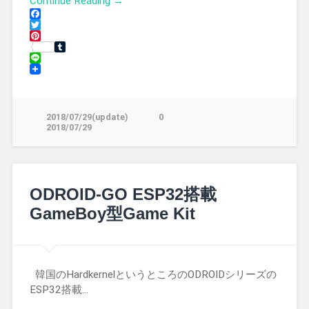
Continue Reading →
Facebook
Twitter
Pinterest
Tumblr
Line
2018/07/29(update)
0
2018/07/29
ODROID-GO ESP32搭載
GameBoy型Game Kit
韓国のHardkernelというところのODROIDシリーズの
ESP32搭載…