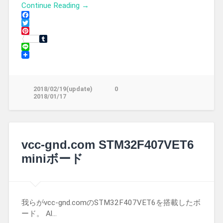
Continue Reading →
Facebook
Twitter
Pinterest
Tumblr
Line
2018/02/19(update)
0
2018/01/17
vcc-gnd.com STM32F407VET6
miniボード
我らがvcc-gnd.comのSTM32F407VET6を搭載したボ
ード。 Al…