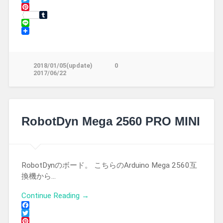
Twitter
Pinterest
Tumblr
Line
2018/01/05(update)
0
2017/06/22
RobotDyn Mega 2560 PRO MINI
RobotDynのボード。 こちらのArduino Mega 2560互
換機から…
Continue Reading →
Facebook
Twitter