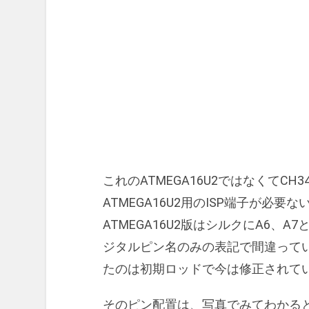
これのATMEGA16U2ではなくてC
ATMEGA16U2用のISP端子が必要
ATMEGA16U2版はシルクにA6、
ジタルピン名のみの表記で間違って
たのは初期ロッドで今は修正されて
そのピン配置は、写真でみてわかると