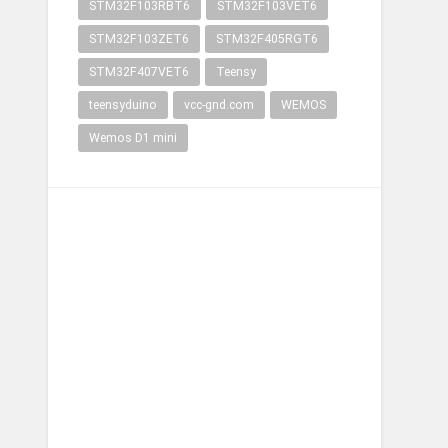
STM32F103RBT6
STM32F103VET6
STM32F103ZET6
STM32F405RGT6
STM32F407VET6
Teensy
teensyduino
vcc-gnd.com
WEMOS
Wemos D1 mini