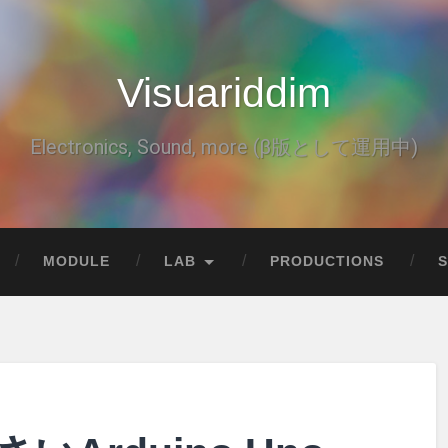
Visuariddim
Electronics, Sound, more (β版として運用中)
MODULE
LAB
PRODUCTIONS