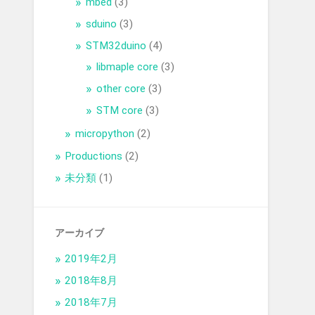
mbed
(3)
sduino
(3)
STM32duino
(4)
libmaple core
(3)
other core
(3)
STM core
(3)
micropython
(2)
Productions
(2)
未分類
(1)
アーカイブ
2019年2月
2018年8月
2018年7月