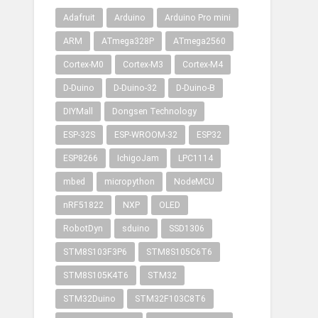
Adafruit
Arduino
Arduino Pro mini
ARM
ATmega328P
ATmega2560
Cortex-M0
Cortex-M3
Cortex-M4
D-Duino
D-Duino-32
D-Duino-B
DIYMall
Dongsen Technology
ESP-32S
ESP-WROOM-32
ESP32
ESP8266
IchigoJam
LPC1114
mbed
micropython
NodeMCU
nRF51822
NXP
OLED
RobotDyn
sduino
SSD1306
STM8S103F3P6
STM8S105C6T6
STM8S105K4T6
STM32
STM32Duino
STM32F103C8T6