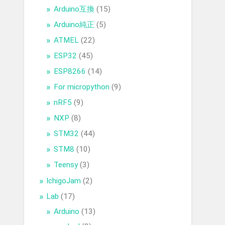
Arduino互換
(15)
Arduino純正
(5)
ATMEL
(22)
ESP32
(45)
ESP8266
(14)
For micropython
(9)
nRF5
(9)
NXP
(8)
STM32
(44)
STM8
(10)
Teensy
(3)
IchigoJam
(2)
Lab
(17)
Arduino
(13)