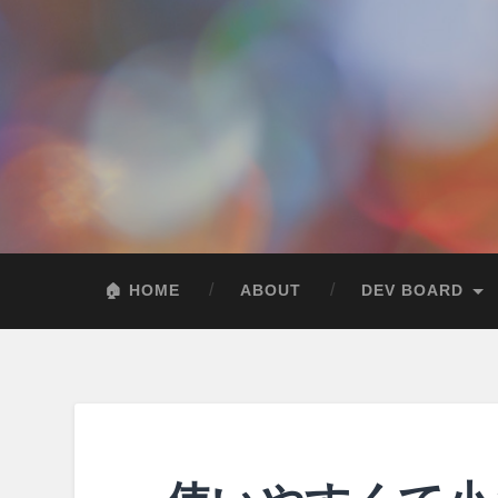
🏠 HOME
ABOUT
DEV BOARD