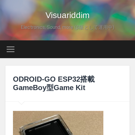
Visuariddim
Electronics, Sound, more (β版として運用中)
ODROID-GO ESP32搭載
GameBoy型Game Kit