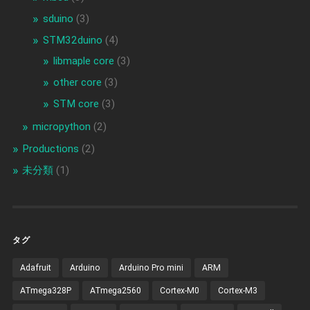
sduino
(3)
STM32duino
(4)
libmaple core
(3)
other core
(3)
STM core
(3)
micropython
(2)
Productions
(2)
未分類
(1)
タグ
Adafruit
Arduino
Arduino Pro mini
ARM
ATmega328P
ATmega2560
Cortex-M0
Cortex-M3