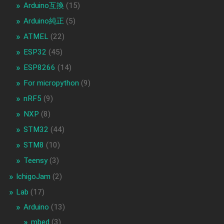
Arduino互換
(15)
Arduino純正
(5)
ATMEL
(22)
ESP32
(45)
ESP8266
(14)
For micropython
(9)
nRF5
(9)
NXP
(8)
STM32
(44)
STM8
(10)
Teensy
(3)
IchigoJam
(2)
Lab
(17)
Arduino
(13)
mbed
(3)