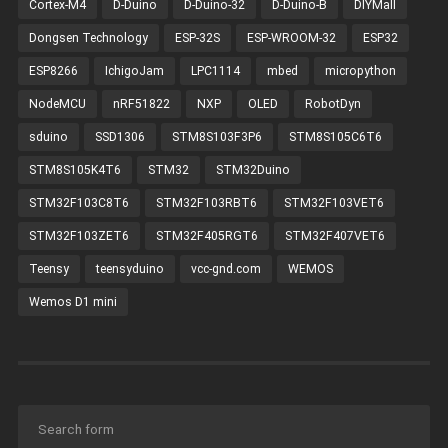
Cortex-M4
D-Duino
D-Duino-32
D-Duino-B
DIYMall
Dongsen Technology
ESP-32S
ESP-WROOM-32
ESP32
ESP8266
IchigoJam
LPC1114
mbed
micropython
NodeMCU
nRF51822
NXP
OLED
RobotDyn
sduino
SSD1306
STM8S103F3P6
STM8S105C6T6
STM8S105K4T6
STM32
STM32Duino
STM32F103C8T6
STM32F103RBT6
STM32F103VET6
STM32F103ZET6
STM32F405RGT6
STM32F407VET6
Teensy
teensyduino
vcc-gnd.com
WEMOS
Wemos D1 mini