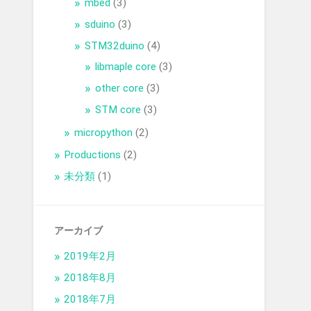
mbed
(3)
sduino
(3)
STM32duino
(4)
libmaple core
(3)
other core
(3)
STM core
(3)
micropython
(2)
Productions
(2)
未分類
(1)
アーカイブ
2019年2月
2018年8月
2018年7月