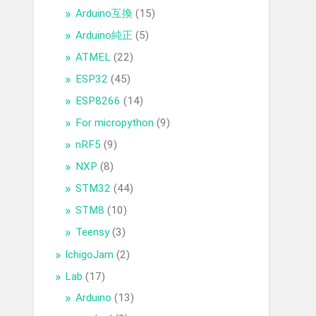
Arduino互換
(15)
Arduino純正
(5)
ATMEL
(22)
ESP32
(45)
ESP8266
(14)
For micropython
(9)
nRF5
(9)
NXP
(8)
STM32
(44)
STM8
(10)
Teensy
(3)
IchigoJam
(2)
Lab
(17)
Arduino
(13)