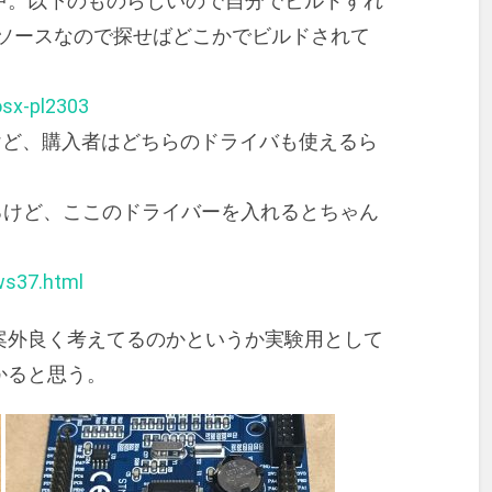
中。以下のものらしいので自分でビルドすれ
ンソースなので探せばどこかでビルドされて
osx-pl2303
だけど、購入者はどちらのドライバも使えるら
。
いるけど、ここのドライバーを入れるとちゃん
ws37.html
案外良く考えてるのかというか実験用として
かると思う。