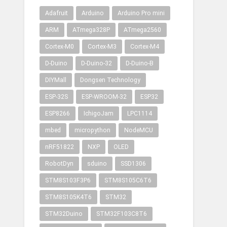
Adafruit
Arduino
Arduino Pro mini
ARM
ATmega328P
ATmega2560
Cortex-M0
Cortex-M3
Cortex-M4
D-Duino
D-Duino-32
D-Duino-B
DIYMall
Dongsen Technology
ESP-32S
ESP-WROOM-32
ESP32
ESP8266
IchigoJam
LPC1114
mbed
micropython
NodeMCU
nRF51822
NXP
OLED
RobotDyn
sduino
SSD1306
STM8S103F3P6
STM8S105C6T6
STM8S105K4T6
STM32
STM32Duino
STM32F103C8T6