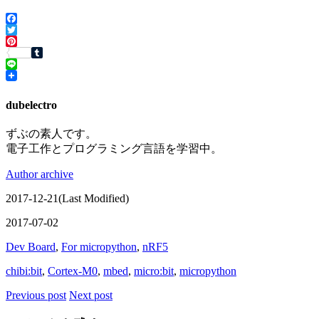
Facebook
Twitter
Pinterest
Tumblr
Line
dubelectro
ずぶの素人です。
電子工作とプログラミング言語を学習中。
Author archive
2017-12-21(Last Modified)
2017-07-02
Dev Board
,
For micropython
,
nRF5
chibi:bit
,
Cortex-M0
,
mbed
,
micro:bit
,
micropython
Previous post
Next post