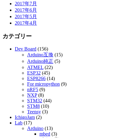
2017年7月
2017年6月
2017年5月
2017年4月
カテゴリー
Dev Board
(156)
Arduino互換
(15)
Arduino純正
(5)
ATMEL
(22)
ESP32
(45)
ESP8266
(14)
For micropython
(9)
nRF5
(9)
NXP
(8)
STM32
(44)
STM8
(10)
Teensy
(3)
IchigoJam
(2)
Lab
(17)
Arduino
(13)
mbed
(3)