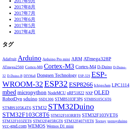
2017年9月
2017年8月
2017年7月
2017年6月
2017年5月
2017年4月
タグ
Arduino
ATmega328P
ARM
Adafruit
Arduino Pro mini
Cortex-M3
Cortex-M4
D-Duino
ATmega2560
Cortex-M0
D-Duino-
ESP-
Dongsen Technology
32
D-Duino-B
DIYMall
ESP-32S
ESP32
WROOM-32
ESP8266
LPC1114
IchigoJam
mbed
micropython
OLED
NodeMCU
nRF51822
NXP
sduino
RobotDyn
STM8S103F3P6
SSD1306
STM8S105C6T6
STM32Duino
STM32
STM8S105K4T6
STM32F103C8T6
STM32F103VET6
STM32F103RBT6
STM32F103ZET6
STM32F405RGT6
STM32F407VET6
Teensy
teensyduino
vcc-gnd.com
WEMOS
Wemos D1 mini