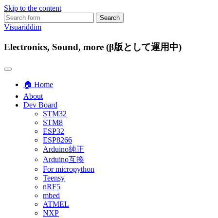
Skip to the content
Search
for:
Visuariddim
Electronics, Sound, more (β版として運用中)
🏠 Home
About
Dev Board
STM32
STM8
ESP32
ESP8266
Arduino純正
Arduino互換
For micropython
Teensy
nRF5
mbed
ATMEL
NXP