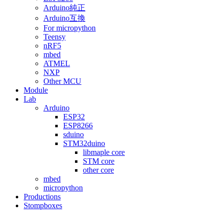
Arduino純正
Arduino互換
For micropython
Teensy
nRF5
mbed
ATMEL
NXP
Other MCU
Module
Lab
Arduino
ESP32
ESP8266
sduino
STM32duino
libmaple core
STM core
other core
mbed
micropython
Productions
Stompboxes