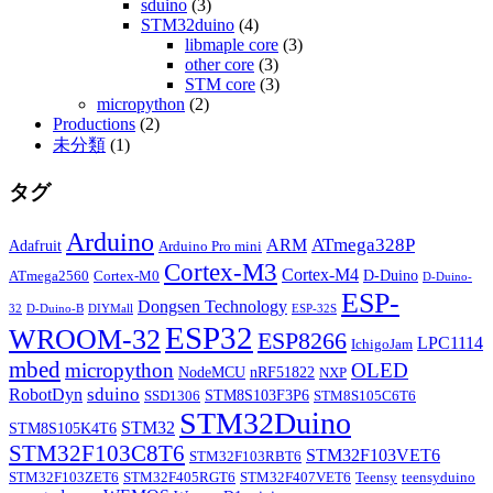
sduino
(3)
STM32duino
(4)
libmaple core
(3)
other core
(3)
STM core
(3)
micropython
(2)
Productions
(2)
未分類
(1)
タグ
Arduino
ATmega328P
ARM
Adafruit
Arduino Pro mini
Cortex-M3
Cortex-M4
D-Duino
ATmega2560
Cortex-M0
D-Duino-
ESP-
Dongsen Technology
32
D-Duino-B
DIYMall
ESP-32S
ESP32
WROOM-32
ESP8266
LPC1114
IchigoJam
mbed
micropython
OLED
NodeMCU
nRF51822
NXP
sduino
RobotDyn
STM8S103F3P6
SSD1306
STM8S105C6T6
STM32Duino
STM32
STM8S105K4T6
STM32F103C8T6
STM32F103VET6
STM32F103RBT6
STM32F103ZET6
STM32F405RGT6
STM32F407VET6
Teensy
teensyduino