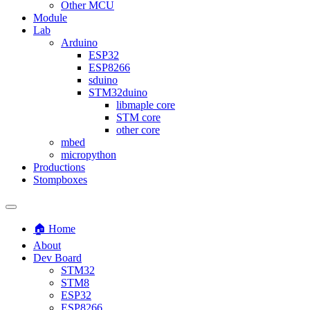
Other MCU
Module
Lab
Arduino
ESP32
ESP8266
sduino
STM32duino
libmaple core
STM core
other core
mbed
micropython
Productions
Stompboxes
Toggle
search
🏠 Home
field
About
Dev Board
STM32
STM8
ESP32
ESP8266