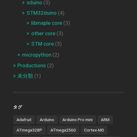
sduino
(3)
STM32duino
(4)
libmaple core
(3)
other core
(3)
STM core
(3)
micropython
(2)
Productions
(2)
未分類
(1)
タグ
Adafruit
Arduino
Arduino Pro mini
ARM
ATmega328P
ATmega2560
Cortex-M0