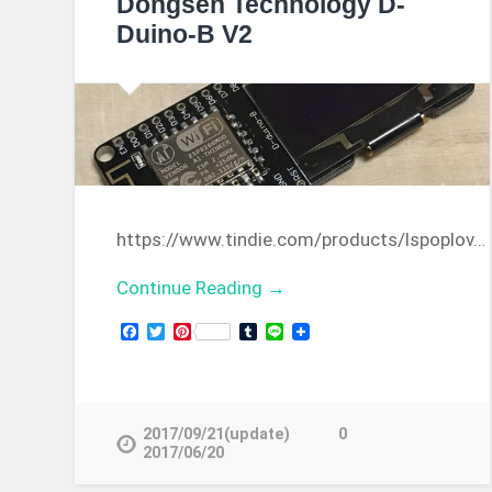
Dongsen Technology D-
Duino-B V2
https://www.tindie.com/products/lspoplov…
Continue Reading →
Facebook
Twitter
Pinterest
Tumblr
Line
2017/09/21(update)
0
2017/06/20