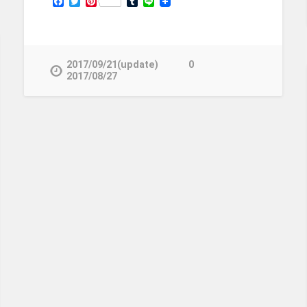
Facebook
Twitter
Pinterest
Tumblr
Line
2017/09/21(update)
0
2017/08/27