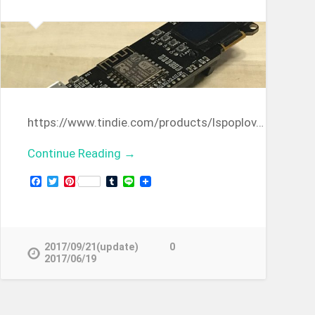
https://www.tindie.com/products/lspoplov…
Continue Reading →
Facebook
Twitter
Pinterest
Tumblr
Line
2017/09/21(update)
0
2017/06/19