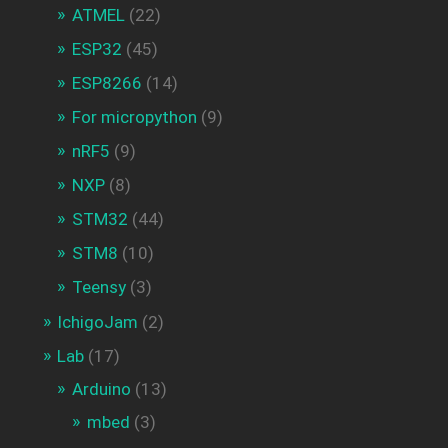
ATMEL
(22)
ESP32
(45)
ESP8266
(14)
For micropython
(9)
nRF5
(9)
NXP
(8)
STM32
(44)
STM8
(10)
Teensy
(3)
IchigoJam
(2)
Lab
(17)
Arduino
(13)
mbed
(3)