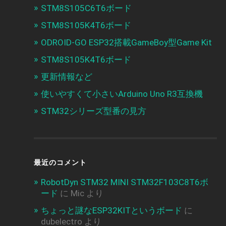
STM8S105C6T6ボード
STM8S105K4T6ボード
ODROID-GO ESP32搭載GameBoy型Game Kit
STM8S105K4T6ボード
更新情報など
使いやすくて小さいArduino Uno R3互換機
STM32シリーズ型番の見方
最近のコメント
RobotDyn STM32 MINI STM32F103C8T6ボ
ード
に
Mic
より
ちょっと謎なESP32KITというボード
に
dubelectro
より