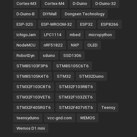
Cortex-M3
Cortex-M4
D-Duino
D-Duino-32
D-Duino-B
DIYMall
Dongsen Technology
ESP-32S
ESP-WROOM-32
ESP32
ESP8266
IchigoJam
LPC1114
mbed
micropython
NodeMCU
nRF51822
NXP
OLED
RobotDyn
sduino
SSD1306
STM8S103F3P6
STM8S105C6T6
STM8S105K4T6
STM32
STM32Duino
STM32F103C8T6
STM32F103RBT6
STM32F103VET6
STM32F103ZET6
STM32F405RGT6
STM32F407VET6
Teensy
teensyduino
vcc-gnd.com
WEMOS
Wemos D1 mini