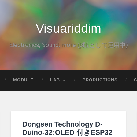
Visuariddim
Electronics, Sound, more (β版として運用中)
MODULE
LAB
PRODUCTIONS
Dongsen Technology D-
Duino-32:OLED 付きESP32