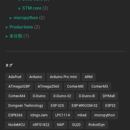
STM core
(3)
micropython
(2)
Productions
(2)
未分類
(1)
タグ
Adafruit
Arduino
Arduino Pro mini
ARM
ATmega328P
ATmega2560
Cortex-M0
Cortex-M3
Cortex-M4
D-Duino
D-Duino-32
D-Duino-B
DIYMall
Dongsen Technology
ESP-32S
ESP-WROOM-32
ESP32
ESP8266
IchigoJam
LPC1114
mbed
micropython
NodeMCU
nRF51822
NXP
OLED
RobotDyn