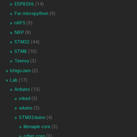
ESP8266
(14)
For micropython
(9)
nRF5
(9)
NXP
(8)
STM32
(44)
STM8
(10)
Teensy
(3)
IchigoJam
(2)
Lab
(17)
Arduino
(13)
mbed
(3)
sduino
(3)
STM32duino
(4)
libmaple core
(3)
other core
(3)