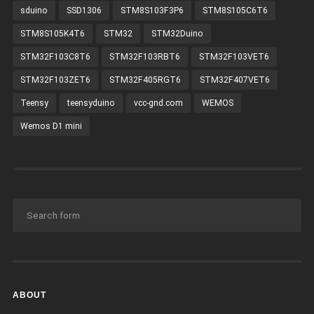
sduino
SSD1306
STM8S103F3P6
STM8S105C6T6
STM8S105K4T6
STM32
STM32Duino
STM32F103C8T6
STM32F103RBT6
STM32F103VET6
STM32F103ZET6
STM32F405RGT6
STM32F407VET6
Teensy
teensyduino
vcc-gnd.com
WEMOS
Wemos D1 mini
ABOUT