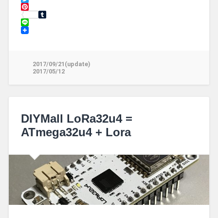
Twitter
Pinterest
Tumblr
Line
2017/09/21(update)
2017/05/12
DIYMall LoRa32u4 =
ATmega32u4 + Lora